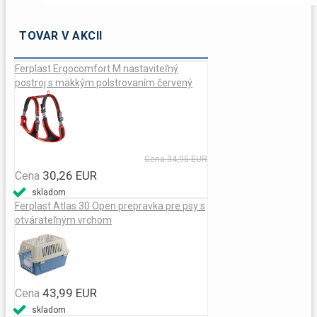
TOVAR V AKCII
Ferplast Ergocomfort M nastaviteľný
postroj s mäkkým polstrovaním červený
Cena
34,95 EUR
30,26 EUR
Cena
skladom
Ferplast Atlas 30 Open prepravka pre psy s
otvárateľným vrchom
43,99 EUR
Cena
skladom