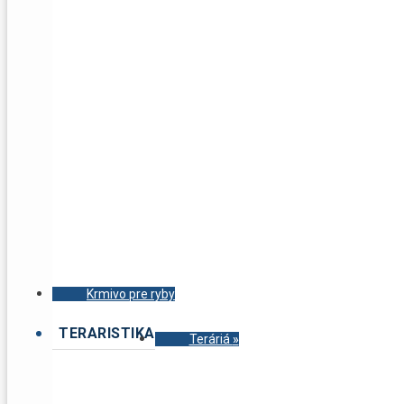
Krmivo pre ryby
TERARISTIKA
Teráriá
»