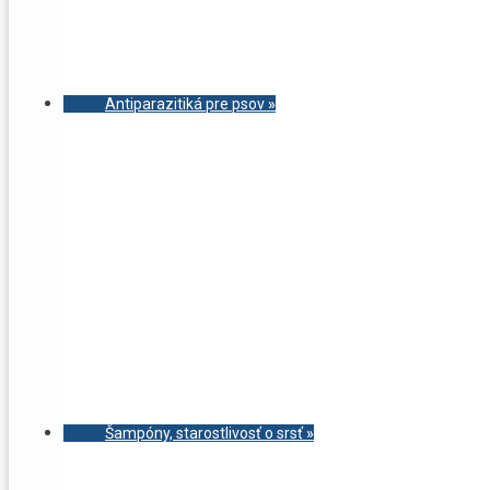
Antiparazitiká pre psov
»
Šampóny, starostlivosť o srsť
»