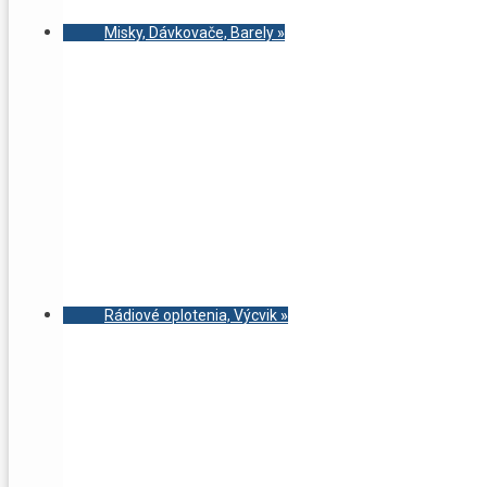
Misky, Dávkovače, Barely
»
Rádiové oplotenia, Výcvik
»