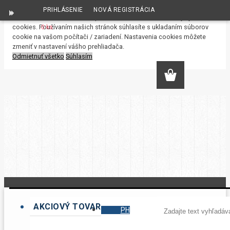
PRIHLÁSENIE
NOVÁ REGISTRÁCIA
S cieľom uľahčiť užívateľom používať naše webové stránky využívame
cookies. Používaním našich stránok súhlasíte s ukladaním súborov
0 ks
cookie na vašom počítači / zariadení. Nastavenia cookies môžete
zmeniť v nastavení vášho prehliadača.
Odmietnuť všetko
Súhlasím
HĽADANIE
AKCIOVÝ TOVAR
PH