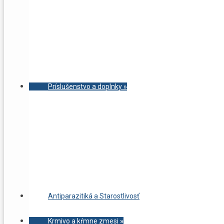
Príslušenstvo a doplnky
»
Antiparazitiká a Starostlivosť
Krmivo a kŕmne zmesi
»