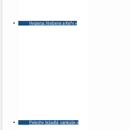
Hygiena, Hrebene a Kefy
»
Pelechy, ležadlá, vankúše
»