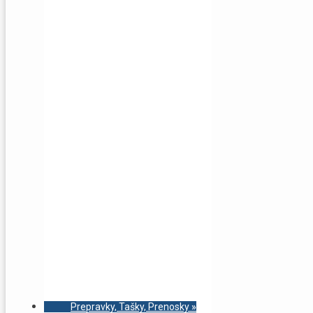
Prepravky, Tašky, Prenosky
»