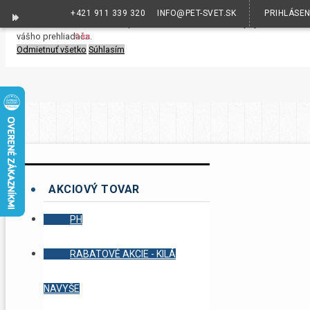
+421 911 339 320
INFO@PET-SVET.SK
PRIHLÁSE
S cieľom uľahčiť užívateľom používať naše webové stránky využívame cook
vášho prehliadača.
0 ks
Odmietnuť všetko
Súhlasím
AKCIOVÝ TOVAR
PH
RABATOVÉ AKCIE - KILÁ
NAVYŠE