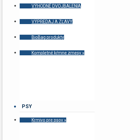
VÝHODNÉ DVOJBALENIA
VÝPREDAJ A ZĽAVY
BioBag produkty
Kompletné kŕmne zmesy
»
PSY
Krmivo pre psov
»