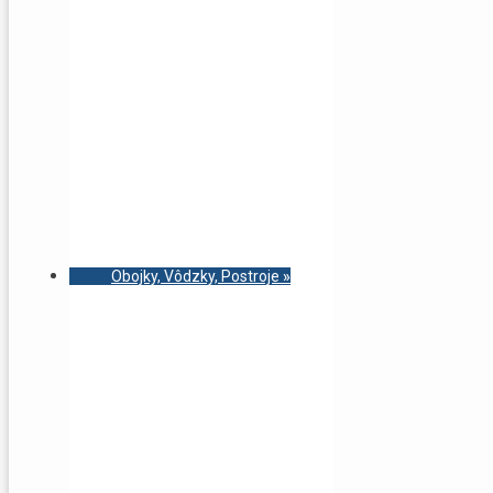
Obojky, Vôdzky, Postroje
»