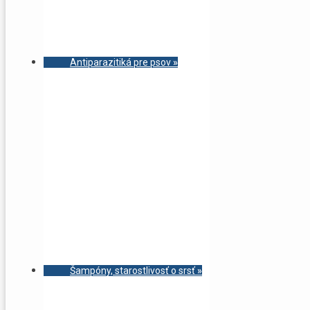
Antiparazitiká pre psov
»
Šampóny, starostlivosť o srsť
»