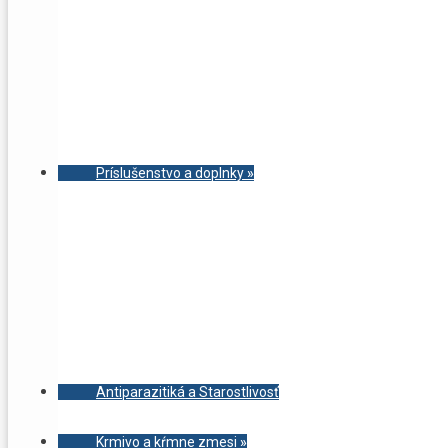
Príslušenstvo a doplnky
»
Antiparazitiká a Starostlivosť
Krmivo a kŕmne zmesi
»