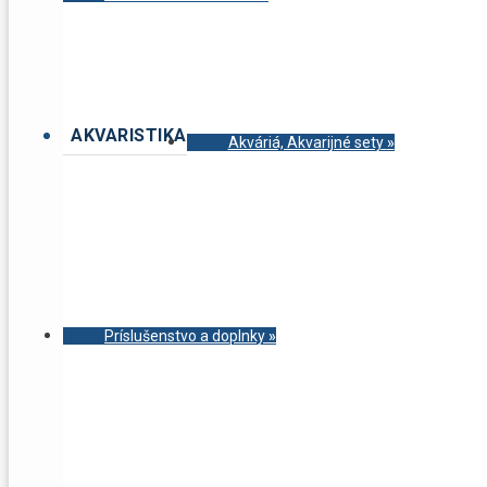
AKVARISTIKA
Akváriá, Akvarijné sety
»
Príslušenstvo a doplnky
»