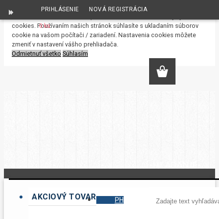
PRIHLÁSENIE
NOVÁ REGISTRÁCIA
S cieľom uľahčiť užívateľom používať naše webové stránky využívame
cookies. Používaním našich stránok súhlasíte s ukladaním súborov
0 ks
cookie na vašom počítači / zariadení. Nastavenia cookies môžete
zmeniť v nastavení vášho prehliadača.
Odmietnuť všetko
Súhlasím
HĽADANIE
AKCIOVÝ TOVAR
PH