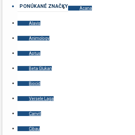
PONÚKANÉ ZNAČKY
Acana
Alavis
Animology
Aptus
Beta Glukan
Biocid
Versele Laga
Canvit
Cibau