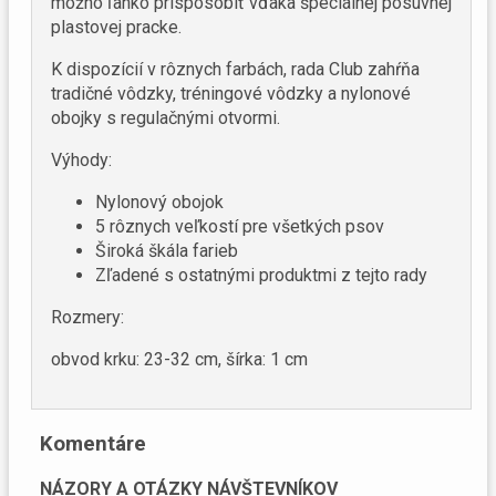
možno ľahko prispôsobiť vďaka špeciálnej posuvnej
plastovej pracke.
K dispozícií v rôznych farbách, rada Club zahŕňa
tradičné vôdzky, tréningové vôdzky a nylonové
obojky s regulačnými otvormi.
Výhody:
Nylonový obojok
5 rôznych veľkostí pre všetkých psov
Široká škála farieb
Zľadené s ostatnými produktmi z tejto rady
Rozmery:
obvod krku: 23-32 cm, šírka: 1 cm
Komentáre
NÁZORY A OTÁZKY NÁVŠTEVNÍKOV