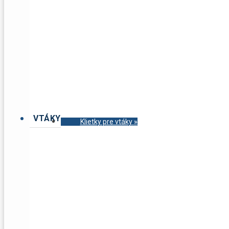
VTÁKY
Klietky pre vtáky
»