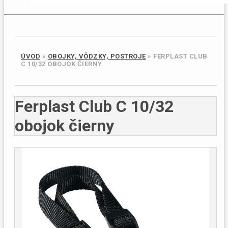
ÚVOD
»
OBOJKY, VÔDZKY, POSTROJE
»
FERPLAST CLUB
C 10/32 OBOJOK ČIERNY
Ferplast Club C 10/32
obojok čierny