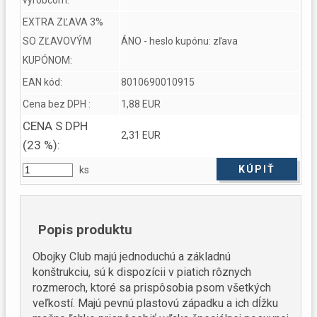
EXTRA ZĽAVA 3%
SO ZĽAVOVÝM
ÁNO - heslo kupónu: zľava
KUPÓNOM:
EAN kód:
8010690010915
Cena bez DPH :
1,88 EUR
CENA S DPH
2,31 EUR
(23 %):
ks
Popis produktu
Obojky Club majú jednoduchú a základnú
konštrukciu, sú k dispozícii v piatich rôznych
rozmeroch, ktoré sa prispôsobia psom všetkých
veľkostí. Majú pevnú plastovú západku a ich dĺžku