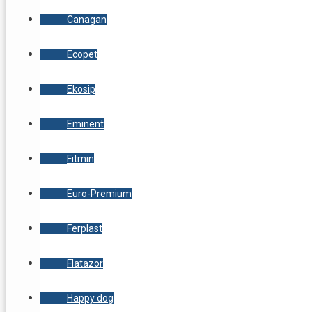
Canagan
Ecopet
Ekosip
Eminent
Fitmin
Euro-Premium
Ferplast
Flatazor
Happy dog