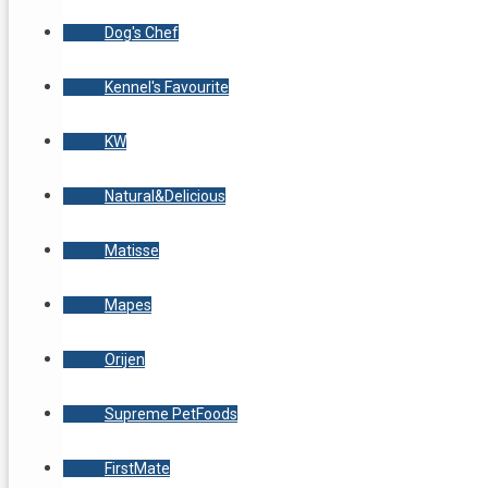
Dog's Chef
Kennel's Favourite
KW
Natural&Delicious
Matisse
Mapes
Orijen
Supreme PetFoods
FirstMate