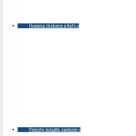
Hygiena, Hrebene a Kefy
»
Pelechy, ležadlá, vankúše
»