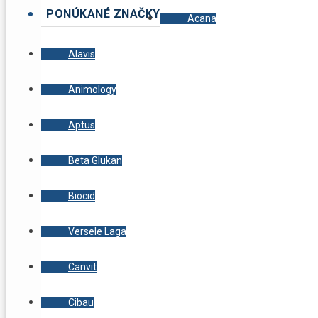
PONÚKANÉ ZNAČKY
Acana
Alavis
Animology
Aptus
Beta Glukan
Biocid
Versele Laga
Canvit
Cibau