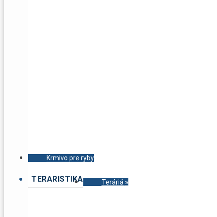
Krmivo pre ryby
TERARISTIKA
Teráriá
»