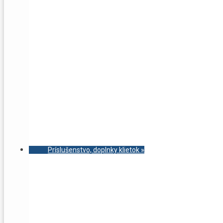
Príslušenstvo, doplnky klietok
»