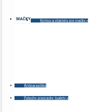
MAČKY
Krmivo a vitamíny pre mačky
»
Antiparazitiká
Pelechy, prepravky, toalety
»