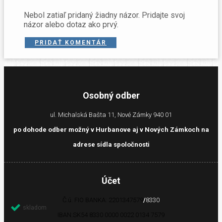
Nebol zatiaľ pridaný žiadny názor. Pridajte svoj
názor alebo dotaz ako prvý.
PRIDAŤ KOMENTÁR
Osobný odber
ul. Michalská Bašta 11, Nové Zámky 940 01
po dohode odber možný v Hurbanove aj v Nových Zámkoch na
adrese sídla spoločnosti
Účet
Č.ú. FIO BANKA: 2201347579
/
8330
skladom
IBAN:
SK54 8330 0000 0022 0134 7579