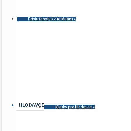
Príslušenstvo k teráriám
»
HLODAVCE
Klietky pre hlodavce
»