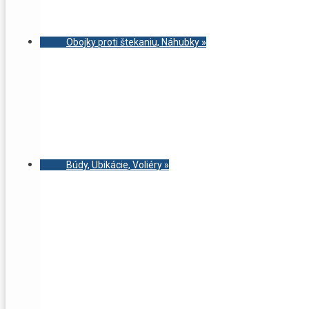
Obojky proti štekaniu, Náhubky
»
Búdy, Ubikácie, Voliéry
»