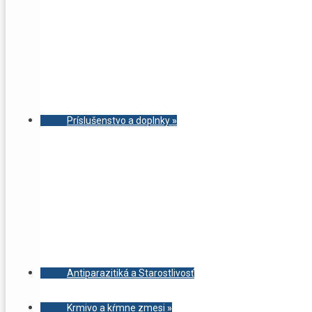
Príslušenstvo a doplnky
»
Antiparazitiká a Starostlivosť
Krmivo a kŕmne zmesi
»