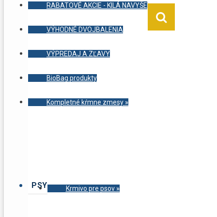
RABATOVÉ AKCIE - KILÁ NAVYŠE
VÝHODNÉ DVOJBALENIA
VÝPREDAJ A ZĽAVY
BioBag produkty
Kompletné kŕmne zmesy
»
PSY
Krmivo pre psov
»