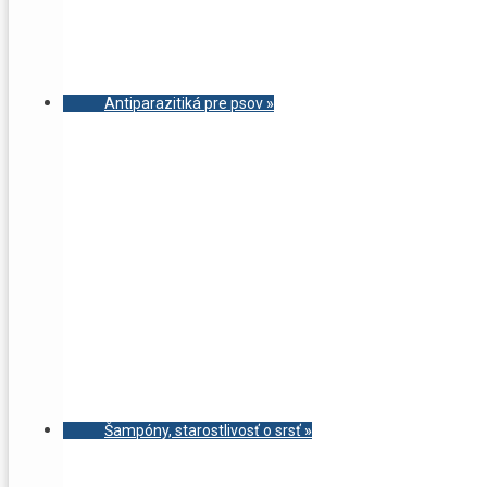
Antiparazitiká pre psov
»
Šampóny, starostlivosť o srsť
»