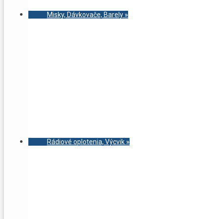
Misky, Dávkovače, Barely
»
Rádiové oplotenia, Výcvik
»