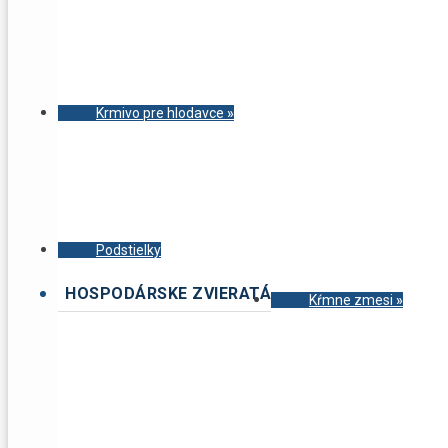
Krmivo pre hlodavce
»
Podstielky
HOSPODÁRSKE ZVIERATÁ
Kŕmne zmesi
»