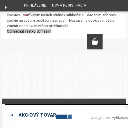
PRIHLÁSENIE
NOVÁ REGISTRÁCIA
S cieľom uľahčiť užívateľom používať naše webové stránky využívame
cookies. Používaním našich stránok súhlasíte s ukladaním súborov
0 ks
cookie na vašom počítači / zariadení. Nastavenia cookies môžete
zmeniť v nastavení vášho prehliadača.
Odmietnuť všetko
Súhlasím
HĽADANIE
AKCIOVÝ TOVAR
PH