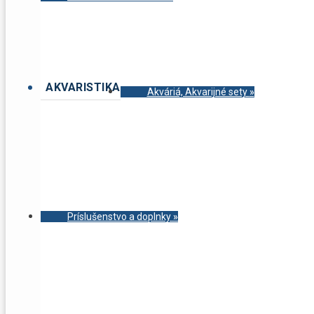
AKVARISTIKA
Akváriá, Akvarijné sety
»
Príslušenstvo a doplnky
»