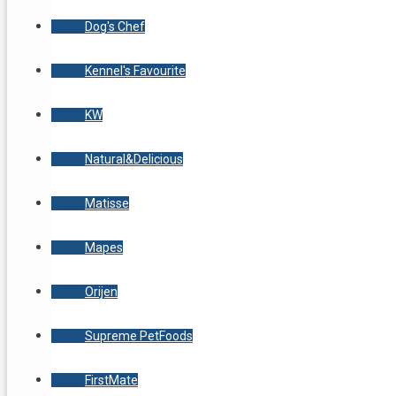
Dog's Chef
Kennel's Favourite
KW
Natural&Delicious
Matisse
Mapes
Orijen
Supreme PetFoods
FirstMate