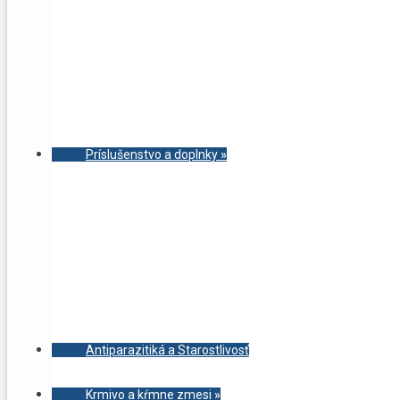
Príslušenstvo a doplnky
»
Antiparazitiká a Starostlivosť
Krmivo a kŕmne zmesi
»