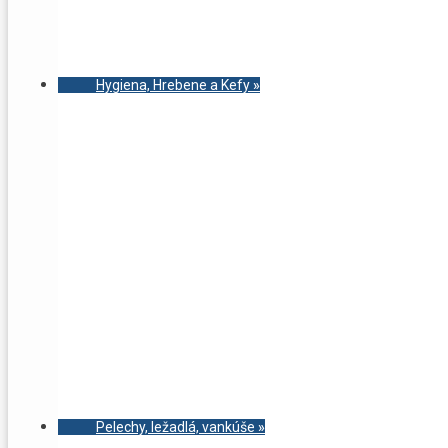
Hygiena, Hrebene a Kefy
»
Pelechy, ležadlá, vankúše
»