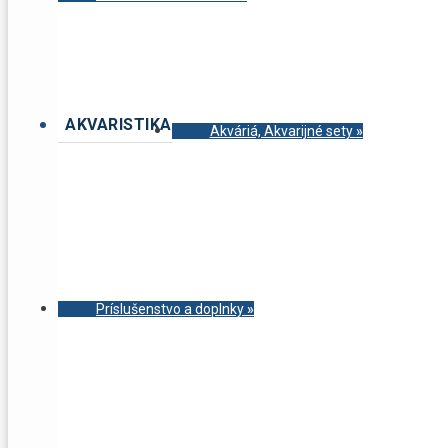
AKVARISTIKA
Akváriá, Akvarijné sety
»
Príslušenstvo a doplnky
»