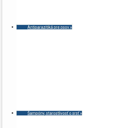
Antiparazitiká pre psov
»
Šampóny, starostlivosť o srsť
»