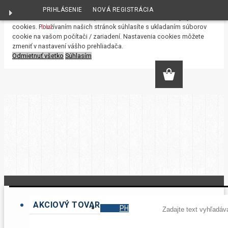
PRIHLÁSENIE
NOVÁ REGISTRÁCIA
S cieľom uľahčiť užívateľom používať naše webové stránky využívame
cookies. Používaním našich stránok súhlasíte s ukladaním súborov
0 ks
cookie na vašom počítači / zariadení. Nastavenia cookies môžete
zmeniť v nastavení vášho prehliadača.
Odmietnuť všetko
Súhlasím
HĽADANIE
AKCIOVÝ TOVAR
PH