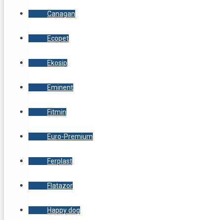
Canagan
Ecopet
Ekosip
Eminent
Fitmin
Euro-Premium
Ferplast
Flatazor
Happy dog