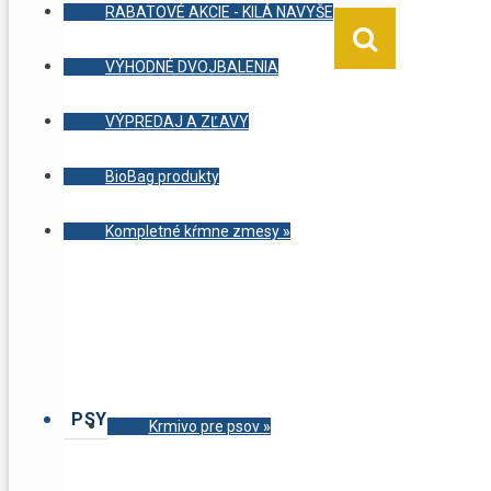
RABATOVÉ AKCIE - KILÁ NAVYŠE
VÝHODNÉ DVOJBALENIA
VÝPREDAJ A ZĽAVY
BioBag produkty
Kompletné kŕmne zmesy
»
PSY
Krmivo pre psov
»