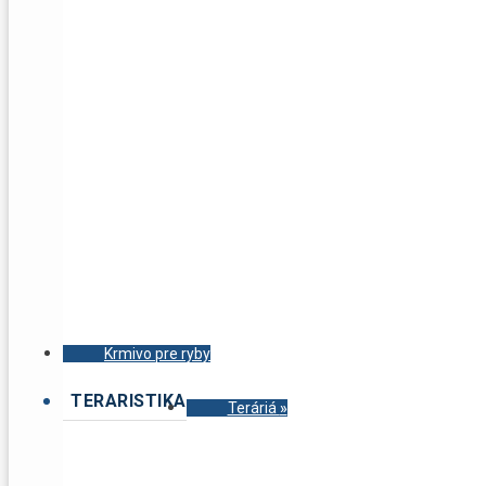
Krmivo pre ryby
TERARISTIKA
Teráriá
»