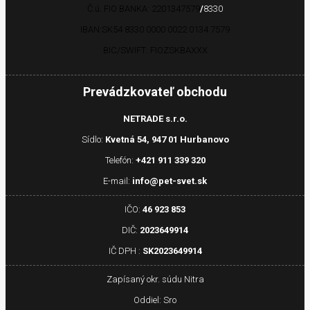
Č.ú. FIO BANKA: 2201347579
/
8330
IBAN:
SK54 8330 0000 0022 0134 7579
BIC/SWIFT:
FIOZSKBAXXX
Prevádzkovateľ obchodu
NETRADE s.r.o.
Sídlo:
Kvetná 54, 947 01 Hurbanovo
Telefón:
+421 911 339 320
E-mail:
info@pet-svet.sk
IČO:
46 923 853
DIČ:
2023649914
IČ DPH :
SK2023649914
Zapísaný okr. súdu Nitra
Oddiel: Sro