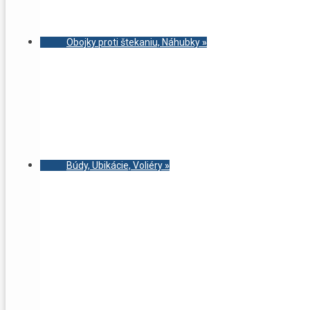
Obojky proti štekaniu, Náhubky
»
Búdy, Ubikácie, Voliéry
»