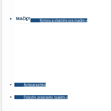
MAČKY
Krmivo a vitamíny pre mačky
»
Antiparazitiká
Pelechy, prepravky, toalety
»