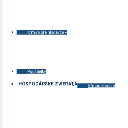
Krmivo pre hlodavce
»
Podstielky
HOSPODÁRSKE ZVIERATÁ
Kŕmne zmesi
»