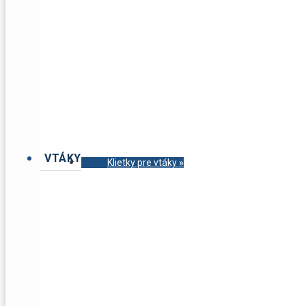
VTÁKY
Klietky pre vtáky
»