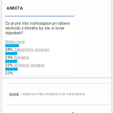
ANKETA
Čo je pre Vás rozhodujúce pri výbere
obchodu z ktorého by ste si tovar
objednali?
Nízka cena
28%
Zákaznícky program
24%
Reklama
23%
Rýchlosť dodania
25%
ÚVOD
»
KRMIVO PRE STARŠIE PSY FIRSTMATE