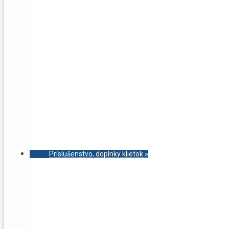
Príslušenstvo, doplnky klietok
»