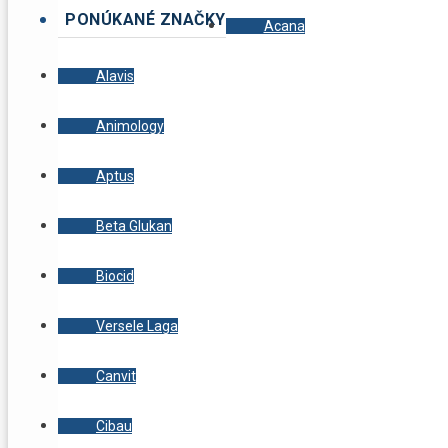
PONÚKANÉ ZNAČKY
Acana
Alavis
Animology
Aptus
Beta Glukan
Biocid
Versele Laga
Canvit
Cibau