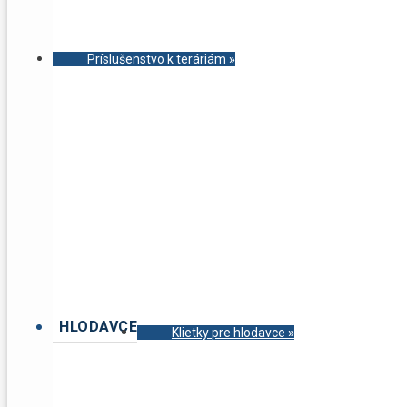
Príslušenstvo k teráriám
»
HLODAVCE
Klietky pre hlodavce
»